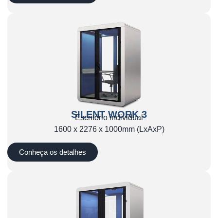
SILENT WORK 3
Escritório individual
1600 x 2276 x 1000mm (LxAxP)
Conheça os detalhes